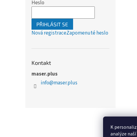
Heslo
PŘIHLÁSIT SE
Nová registrace
Zapomenuté heslo
Kontakt
maser.plus
info
@
maser.plus
Z
á
p
K personaliz
a
analýze naší