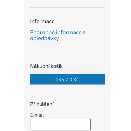
a
n
e
Informace
l
Podrobné informace a
objednávky
Nákupní košík
0
KS /
0 KČ
Přihlášení
E-mail