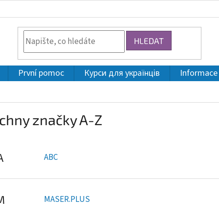
HLEDAT
První pomoc
Курси для українців
Informace
chny značky A-Z
A
ABC
M
MASER.PLUS