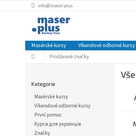
Přejít
info@maser.plus
na
obsah
Masérské kursy
Víkendové odborné kursy
Prodávané značky
Domů
P
Vše
o
Přeskočit
s
Kategorie
kategorie
t
r
Masérské kursy
a
Víkendové odborné kursy
n
První pomoc
n
Курси для українців
í
Značky
p