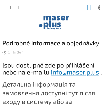
Přejít
NÁKUP
na
obsah
KOŠÍK
Podrobné informace a objednávky
1 min čtení
jsou dostupné zde po přihlášení
nebo na e-mailu
info@maser.plus
.
Детальна інформація та
замовлення доступні тут після
входу в систему або за