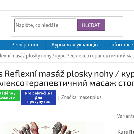
HLEDAT
První pomoc
Курси для українців
Informace
flexní masáž plosky nohy / курс Рефлексотерапевтичний ма
s Reflexní masáž plosky nohy / ку
лексотерапевтичний масаж сто
aždého /
Pro pokročilé /
Značka:
maser.plus
кожного
Для
просунутих
Variant
Kurs
R