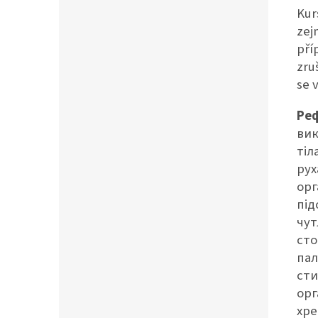
Kur
zej
pří
zru
se 
Ре
вик
тіл
рух
орг
під
чут
сто
пал
сти
орг
хре