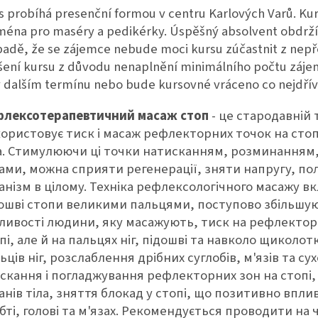
s probíhá presenční formou v centru Karlových Varů. Ku
ména pro maséry a pedikérky. Úspěšný absolvent obdrží 
padě, že se zájemce nebude moci kursu zúčastnit z nep
šení kursu z důvodu nenaplnění minimálního počtu záj
v dalším termínu nebo bude kursovné vráceno co nejdříve
флексотерапевтичний масаж стоп
- це стародавній
ористовує тиск і масаж рефлекторних точок на стоп
а. Стимулюючи ці точки натисканням, розминанням
ами, можна сприяти регенерації, зняти напругу, пол
анізм в цілому. Техніка рефлексологічного масажу вкл
ошві стопи великими пальцями, поступово збільшую
ливості людини, яку масажують, тиск на рефлекторн
пі, але й на пальцях ніг, підошві та навколо щиколо
ьців ніг, розслаблення дрібних суглобів, м'язів та
скання і погладжування рефлекторних зон на стопі,
анів тіла, зняття блокад у стопі, що позитивно вплив
бті, голові та м'язах. Рекомендується проводити на 