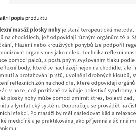
ailní popis produktu
lexní masáž plosky nohy
je stará terapeutická metoda, 
ů na chodidlech, jež odpovídají různým orgánům těla. S
kání, hlazení nebo krouživých pohybů lze podpořit regene
monizovat organismus jako celek. Technika reflexní mas
sce pomocí palců, s postupným zvyšováním tlaku podle p
reflexní body, které se nacházejí nejen na chodidle, ale i
mnutí a protahování prstů, uvolnění drobných kloubů, sv
zení reflexních zón na chodidle, které odpovídají orgá
kád v noze, což pozitivně ovlivňuje bolestivé syndromy, n
áž plosky nohy může pomoci zmírnit stres, bolesti zad, 
nitu a lymfatický systém. Doporučuje se provádět na čis
ních infekcí. Po masáži by měl následovat klid a relaxace
ské medicíně a je praktikována jako příjemná a účinná 
anismu.