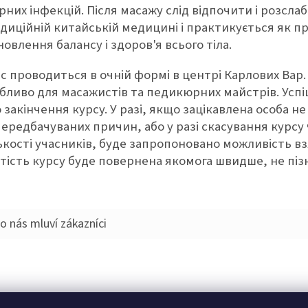
рних інфекцій. Після масажу слід відпочити і розслаб
диційній китайській медицині і практикується як 
новлення балансу і здоров'я всього тіла.
с проводиться в очній формі в центрі Карлових Вар.
бливо для масажистів та педикюрних майстрів. Усп
 закінчення курсу. У разі, якщо зацікавлена особа не
ередбачуваних причин, або у разі скасування курсу
ькості учасників, буде запропоновано можливість вз
тість курсу буде повернена якомога швидше, не пізн