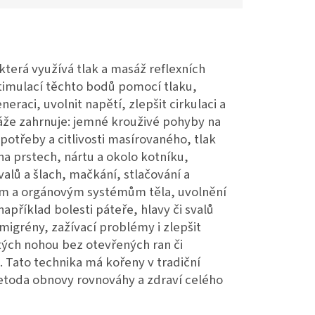
která využívá tlak a masáž reflexních
timulací těchto bodů pomocí tlaku,
raci, uvolnit napětí, zlepšit cirkulaci a
áže zahrnuje: jemné krouživé pohyby na
otřeby a citlivosti masírovaného, tlak
 na prstech, nártu a okolo kotníku,
alů a šlach, mačkání, stlačování a
nům a orgánovým systémům těla, uvolnění
apříklad bolesti páteře, hlavy či svalů
migrény, zažívací problémy i zlepšit
tých nohou bez otevřených ran či
. Tato technika má kořeny v tradiční
metoda obnovy rovnováhy a zdraví celého