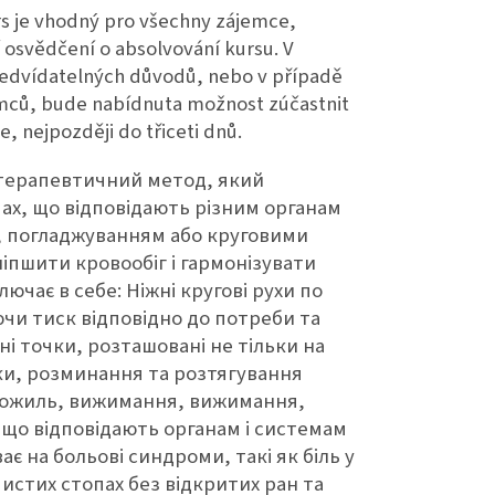
rs je vhodný pro všechny zájemce,
osvědčení o absolvování kursu. V
ředvídatelných důvodů, nebo v případě
emců, bude nabídnuta možnost zúčastnit
, nejpozději do třiceti dnů.
 терапевтичний метод, який
ах, що відповідають різним органам
, погладжуванням або круговими
іпшити кровообіг і гармонізувати
ючає в себе: Ніжні кругові рухи по
чи тиск відповідно до потреби та
і точки, розташовані не тільки на
тки, розминання та розтягування
 сухожиль, вижимання, вижимання,
 що відповідають органам і системам
ає на больові синдроми, такі як біль у
чистих стопах без відкритих ран та