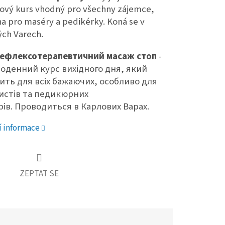
ový kurs vhodný pro všechny zájemce,
a pro maséry a pedikérky. Koná se v
ých Varech.
ефлексотерапевтичний масаж стоп
-
оденний курс вихідного дня, який
ить для всіх бажаючих, особливо для
истів та педикюрних
ів. Проводиться в Карлових Варах.
í informace
ZEPTAT SE