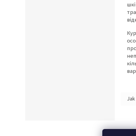
шкі
тра
від
Кур
осо
про
неп
кіл
вар
Z
á