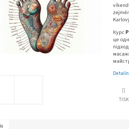
víkend
zejmén
Karlov
Курс
Р
це одн
підход
масаж
майстр
Detailn
TISK
is