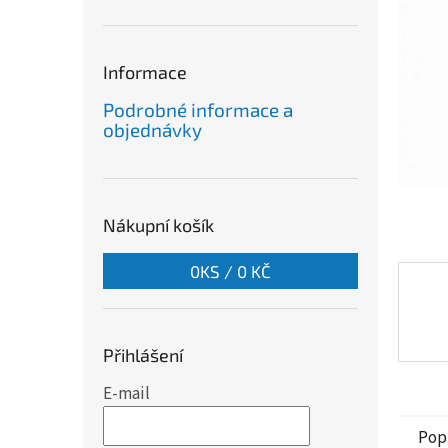
a
n
e
Informace
l
Podrobné informace a
objednávky
Nákupní košík
0
KS /
0 KČ
Přihlášení
E-mail
Pop