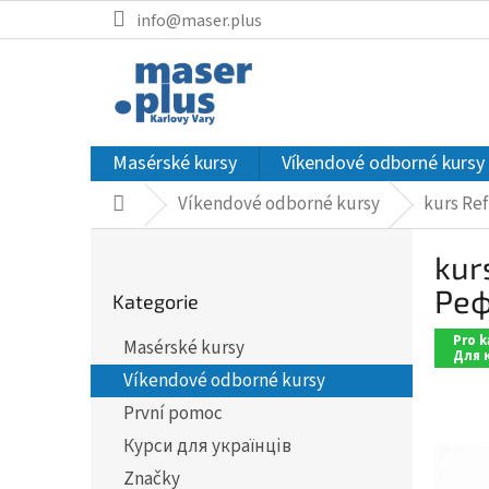
Přejít
info@maser.plus
na
obsah
Masérské kursy
Víkendové odborné kursy
Víkendové odborné kursy
kurs Re
Domů
P
kur
o
Přeskočit
s
Реф
Kategorie
kategorie
t
Pro k
r
Masérské kursy
Для 
a
Víkendové odborné kursy
n
První pomoc
n
Курси для українців
í
Značky
p