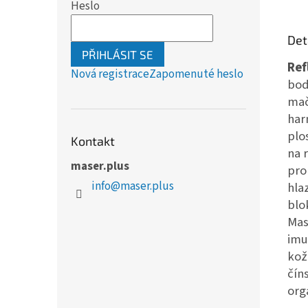
Heslo
Det
PŘIHLÁSIT SE
Ref
Nová registrace
Zapomenuté heslo
bod
mač
har
plo
Kontakt
na 
maser.plus
pro
info
@
maser.plus
hla
blo
Mas
imu
kož
čín
org