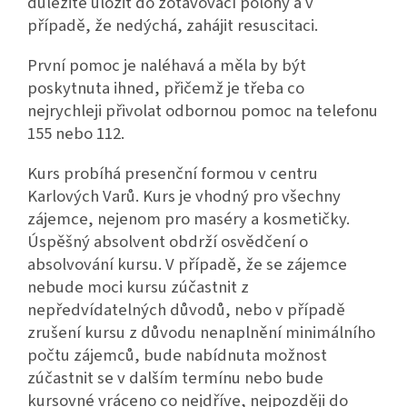
důležité uložit do zotavovací polohy a v
případě, že nedýchá, zahájit resuscitaci.
První pomoc je naléhavá a měla by být
poskytnuta ihned, přičemž je třeba co
nejrychleji přivolat odbornou pomoc na telefonu
155 nebo 112.
Kurs probíhá presenční formou v centru
Karlových Varů. Kurs je vhodný pro všechny
zájemce, nejenom pro maséry a kosmetičky.
Úspěšný absolvent obdrží osvědčení o
absolvování kursu. V případě, že se zájemce
nebude moci kursu zúčastnit z
nepředvídatelných důvodů, nebo v případě
zrušení kursu z důvodu nenaplnění minimálního
počtu zájemců, bude nabídnuta možnost
zúčastnit se v dalším termínu nebo bude
kursovné vráceno co nejdříve, nejpozději do