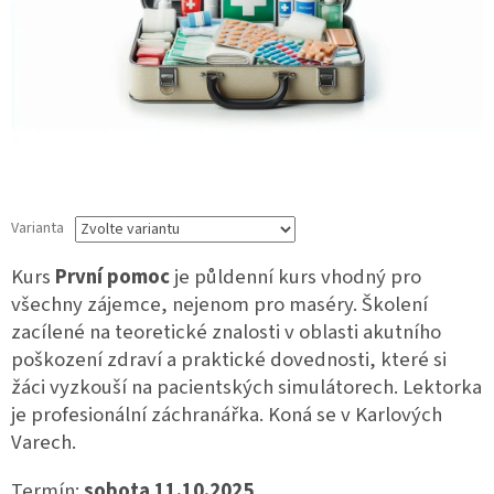
Varianta
Kurs
První pomoc
je půldenní kurs vhodný pro
všechny zájemce, nejenom pro maséry. Školení
zacílené na teoretické znalosti v oblasti akutního
poškození zdraví a praktické dovednosti, které si
žáci vyzkouší na pacientských simulátorech. Lektorka
je profesionální záchranářka. Koná se v Karlových
Varech.
Termín:
sobota 11.10.2025