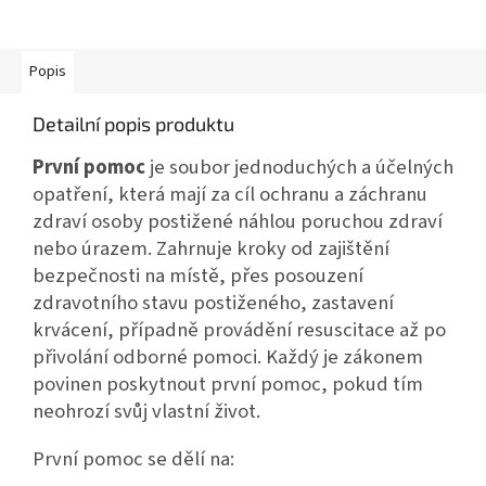
Popis
Detailní popis produktu
První pomoc
je soubor jednoduchých a účelných
opatření, která mají za cíl ochranu a záchranu
zdraví osoby postižené náhlou poruchou zdraví
nebo úrazem. Zahrnuje kroky od zajištění
bezpečnosti na místě, přes posouzení
zdravotního stavu postiženého, zastavení
krvácení, případně provádění resuscitace až po
přivolání odborné pomoci. Každý je zákonem
povinen poskytnout první pomoc, pokud tím
neohrozí svůj vlastní život.
První pomoc se dělí na: