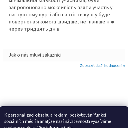
мінімальної кількості учасників, буде
запропоновано можливість взяти участь у
наступному курсі або вартість курсу буде
повернена якомога швидше, не пізніше ніж
через тридцять днів.
Zobrazit další hodnocení
Z
á
p
a
t
í
K personalizaci obsahu a reklam, poskytování funkcí
sociálních médií a analýze naší návštěvnosti využíváme
soubory cookies. Více informací
zde
.