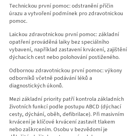
Technickou první pomoc: odstranění příčin
úrazu a vytvoření podmínek pro zdravotnickou
pomoc.
Laickou zdravotnickou první pomoc: základní
opatření prováděná laiky bez speciálního
vybavení, například zastavení krvácení, zajištění
dýchacích cest nebo polohování postiženého.
Odbornou zdravotnickou první pomoc: výkony
odborníků včetně podávání léků a
diagnostických úkonů.
Mezi základní priority patří kontrola základních
životních funkcí podle postupu ABCD (dýchací
cesty, dýchání, oběh, defibrilace). Při masivním
krvácení je klíčové krvácení zastavit tlakem
nebo zaškrcením. Osobu v bezvědomí je