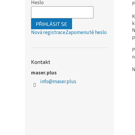
Heslo
P
K
k
PŘIHLÁSIT SE
N
Nová registrace
Zapomenuté heslo
p
P
n
Kontakt
N
maser.plus
info
@
maser.plus