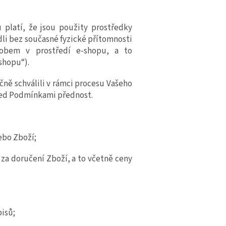
platí, že jsou použity prostředky
li bez současné fyzické přítomnosti
sobem v prostředí
e
-shopu, a to
shopu“).
ně schválili v rámci procesu Vašeho
řed Podmínkami přednost.
ebo
Zboží;
 za doručení Zboží, a to včetně ceny
pisů;