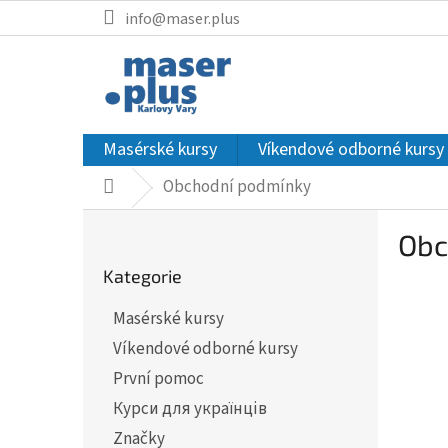
Přejít
info@maser.plus
na
obsah
Masérské kursy
Víkendové odborné kursy
Obchodní podmínky
Domů
P
Obc
o
Přeskočit
s
Kategorie
kategorie
t
r
Masérské kursy
a
Víkendové odborné kursy
n
První pomoc
n
Курси для українців
í
Značky
p