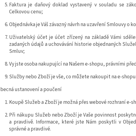
Faktura
je daňový doklad vystavený v souladu se zák
Celkovou cenu;
Objednávka
je Váš závazný návrh na uzavření Smlouvy o k
Uživatelský účet
je účet zřízený na základě Vámi sděl
zadaných údajů a uchovávání historie
objednaných Služe
Smluv;
Vy
jste osoba nakupující na Našem
e
-shopu, právními před
Služby
nebo
Zboží
je vše, co můžete nakoupit na
e
-shopu
becná ustanovení a poučení
Koupě
Služeb a
Zboží je možná přes webové rozhraní
e
-s
Při nákupu
Služeb nebo
Zboží je Vaše povinnost poskyt
a pravdivě. Informace, které jste Nám poskytli v Obj
správné a pravdivé.