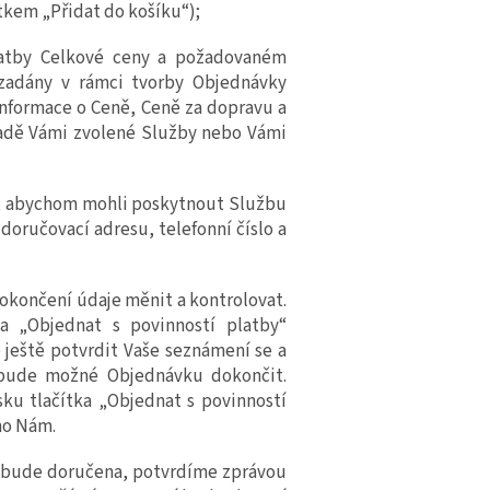
ítkem
„Přidat do košíku“);
latby Celkové ceny a požadovaném
zadány v rámci tvorby Objednávky
nformace o Ceně, Ceně za dopravu a
adě Vámi
zvolené Služby nebo Vámi
u, abychom mohli
poskytnout Službu
doručovací adresu, telefonní číslo a
dokončení údaje měnit a kontrolovat.
ka „Objednat s povinností platby“
 ještě potvrdit Vaše seznámení se a
bude možné Objednávku dokončit.
isku tlačítka „Objednat s povinností
mo Nám.
m bude doručena, potvrdíme zprávou