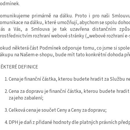
odmínek.
omunikujeme primárně na dálku. Proto i pro naši Smlouvu 
omunikace na dálku, které umožňují, abychom se spolu dohod
ás
a Vás, a Smlouva je tak uzavřena distančním způ
rostřednictvím rozhraní webové stránky („webové rozhraní
e
-
okud některá část Podmínek odporuje tomu, co jsme si společ
ákupu na Našem
e
-shopu, bude mít tato konkrétní dohoda p
ĚKTERÉ DEFINICE
Cena
je finanční částka, kterou budete hradit za
Službu n
Cena za dopravu
je finanční částka, kterou budete hradit
za jeho zabalení;
Celková cena
je součet Ceny a Ceny za dopravu;
DPH
je daň z přidané hodnoty dle platných právních před