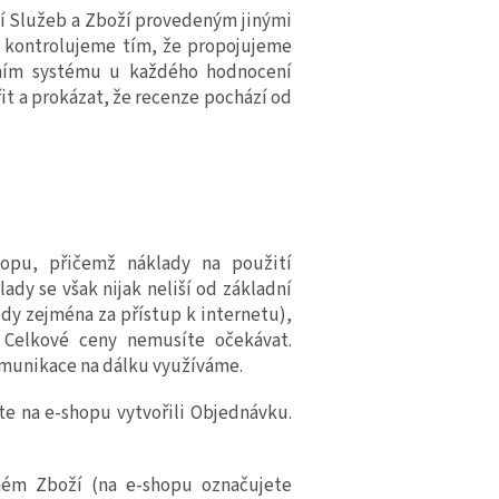
ní
Služeb a
Zboží proveden
ým
jinými
 a kontrolujeme tím, že propojujeme
rním systému u každého hodnocení
it a prokázat, že recenze pochází od
hopu, přičemž náklady na použití
ady se však nijak neliší od základní
edy zejména za přístup k internetu),
Celkové ceny nemusíte očekávat.
omunikace na dálku využíváme.
e na e-shopu vytvořili Objednávku.
ném Zboží (na
e
-shopu označujete