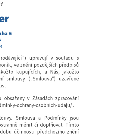
b
y
odávající”) upravují v souladu s
koník, ve znění pozdějších předpisů
akožto kupujících, a Nás, jakožto
pní smlouvy („Smlouva“) uzavřené
us
.
ou obsaženy v Zásadách zpracování
dminky-ochrany-osobnich-udaj
u/
.
louvy. Smlouva a Podmínky jsou
stranně měnit či doplňovat. Tímto
 dobu účinnosti předchozího znění