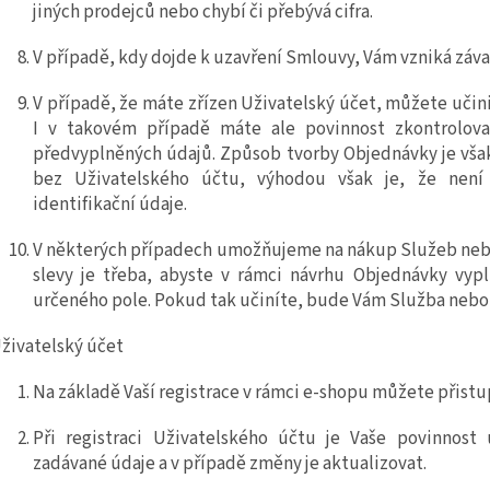
jiných prodejců nebo chybí či přebývá cifra.
V případě, kdy dojde k uzavření Smlouvy, Vám vzniká záva
V případě, že máte z
řízen Uživatelský účet, můžet
e učin
I v takovém případě máte ale povinnost zkontrolovat
předvyplněných údajů. Způsob tvorby Objednávky je však
bez Uživatelského účtu, výhodou však je, že není
identifikační údaje.
V některých případech umožňujeme na nákup
Služeb ne
slevy je třeba, abyste v rámci návrhu Objednávky vyp
určeného pole. Pokud tak učiníte, bude Vám
Služba neb
živatelský účet
Na základě Vaší registrace v rámci
e
-shopu můžete přistu
Při registraci Uživatelského účtu je Vaše povinnost
zadávané údaje a
v případě změny je aktualizovat.