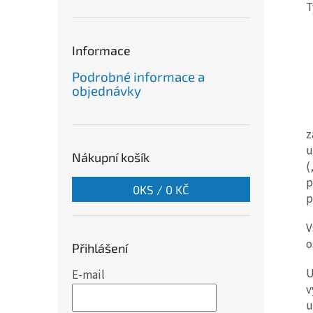
T
a
n
e
Informace
l
Podrobné informace a
objednávky
z
u
Nákupní košík
(
p
0
KS /
0 KČ
p
V
o
Přihlášení
E-mail
v
u