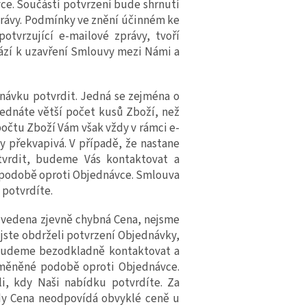
ce. Součástí potvrzení bude shrnutí
rávy. Podmínky ve znění účinném ke
otvrzující e-mailové zprávy, tvoří
ází k uzavření Smlouvy mezi Námi a
ávku potvrdit. Jedná se zejména o
ednáte větší počet kusů Zboží, než
 počtu Zboží Vám však vždy v rámci
e
-
 překvapivá. V případě, že nastane
vrdit, budeme Vás kontaktovat a
podobě oproti Objednávce. Smlouva
u
potvrdíte.
vedena zjevně chybná Cena, nejsme
 jste obdrželi potvrzení Objednávky,
s budeme bezodkladně kontaktovat a
měněné podobě oproti Objednávce.
i, kdy Naši nabídku potvrdíte. Za
kdy Cena neodpovídá obvyklé ceně u