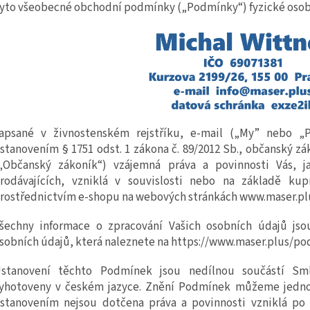
yto všeobecné obchodní podmínky („Podmínky“) fyzick
é
oso
apsan
é
v živnostenském rejstříku,
e-mail
(„My” nebo „Pr
stanovením § 1751 odst. 1 zákona č. 89/2012 Sb., občanský zá
„Občanský zákoník“) vzájemná práva a povinnosti Vás, j
rodávajících, vzniklá v souvislosti nebo na základě ku
rostřednictvím
e
-shopu na webových stránkách
www.maser.pl
šechny informace o zpracování Vašich osobních údajů js
sobních údajů, která naleznete
na
https://www.maser.plus/po
U
stanovení těchto Podmínek jsou nedílnou součástí Sm
yhotoveny v českém jazyce. Znění Podmínek můžeme jedno
stanovením nejsou dotčena práva a povinnosti vzniklá po