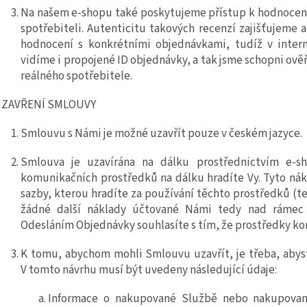
Na našem
e
-shopu také poskytujeme přístup k hodnoce
spotřebiteli. Autenticitu takových recenzí zajišťujeme
hodnocení s konkrétními objednávkami, tudíž v inte
vidíme i propojené ID objednávky, a tak jsme schopni ověř
reálného spotřebitele.
ZAVŘENÍ SMLOUVY
Smlouvu s Námi je možné uzavřít pouze v českém jazyce.
Smlouva je uzavírána na dálku prostřednictvím
e
-s
komunikačních prostředků na dálku hradíte Vy. Tyto nákl
sazby, kterou hradíte za používání těchto prostředků (t
žádné další náklady účtované Námi tedy nad rámec 
Odesláním Objednávky souhlasíte s tím, že prostředky k
K tomu, abychom mohli Smlouvu uzavřít, je třeba, abyst
V tomto návrhu musí být uvedeny následující údaje:
Informace o
nakupované Službě nebo
nakupova