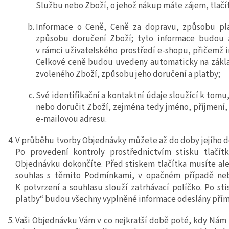
Službu nebo Zboží, o jehož nákup máte zájem, tlač
Informace o Ceně, Ceně za dopravu, způsobu p
způsobu doručení Zboží; tyto informace budou 
v rámci uživatelského prostředí
e
-shopu, přičemž i
Celkové ceně budou uvedeny automaticky na
zákl
zvol
e
ného Zboží, způsobu jeho doručení a platby;
Své identifikační a kontaktní údaje sloužící k tom
nebo
doručit Zboží, zejména tedy jméno, příjmení, 
e-mailovou adresu.
V průběhu tvorby Objednávky může
te
až do doby jejího 
Po provedení kontroly prostřednictvím stisku tlačít
Objednávku dokončíte. Před stiskem tlačítka musíte ale
souhlas s těmito Podmínkami, v opačném případě ne
K potvrzení a souhlasu slouží zatrhávací políčko. Po st
platby“ budou všechny vyplněné informace odeslány pří
Vaši Objednávku Vám v co nejkratší době poté, kdy Ná