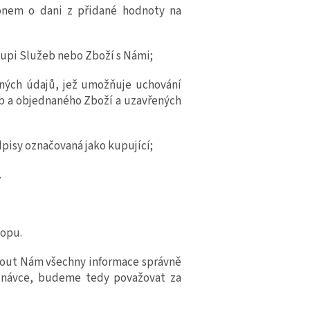
onem o dani z přidané hodnoty na
oupi
Služeb nebo
Zboží s Námi;
ených údajů, jež umožňuje uchování
b a
objednaného Zboží a uzavřených
pisy označovaná jako kupující;
.
hopu.
nout Nám všechny informace správně
ednávce, budeme tedy považovat za