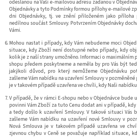
odeslanou na Vaši e-mailovou adresu zadanou v Objednáv
Objednávky a tyto Podmínky formou přílohy e-mailové zp
dni Objednávky, tj. ve znění přiloženém jako příloha p
nedílnou součást Smlouvy. Potvrzením Objednávky doch
Vámi.
Mohou nastat i případy, kdy Vám nebudeme moci Objedn
situace, kdy Zboží není dostupné nebo případy, kdy obj
kolik je z naší strany umožněno. Informaci o maximálním
shopu předem poskytneme a neměla by pro Vás být tedy
jakýkoli důvod, pro který nemůžeme Objednávku pot
zašleme Vám nabídku na uzavření Smlouvy v pozměněné 
je v takovém případě uzavřena ve chvíli, kdy Naši nabídk
V případě, že v rámci E-shopu
nebo v Objednávce bude u
povinni Vám Zboží za tuto Cenu dodat ani v případě, kdy
a tedy došlo k uzavření Smlouvy. V takové situaci Vá
zašleme Vám nabídku na uzavření nové Smlouvy v poz
Nová Smlouva je v takovém případě uzavřena ve chvíl
zjevnou chybu v Ceně se považuje například situace, 